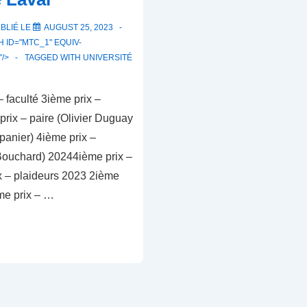
BLIÉ LE
AUGUST 25, 2023
 ID="MTC_1" EQUIV-
"/>
TAGGED WITH
UNIVERSITÉ
 faculté 3ième prix –
rix – paire (Olivier Duguay
panier) 4ième prix –
 Bouchard) 20244ième prix –
ix – plaideurs 2023 2ième
ème prix – …