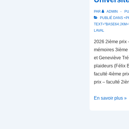
PAR
ADMIN
PU
PUBLIÉ DANS <PH
TEXT="BASE64:JXM=
LAVAL
2026 2ième prix –
mémoires 3ième p
et Geneviève Tré
plaideurs (Félix
faculté 4ième pr
prix – faculté 2i
Université
En savoir plus »
Laval