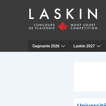
Navigation
Gagnants 2026
Laskin 2027
principale
↓
Passer
au
contenu
principal
Universit