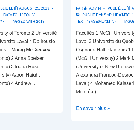
BLIÉ LE
AUGUST 25, 2023
PAR
ADMIN
PUBLIÉ LE
A
 ID="MTC_1" EQUIV-
PUBLIÉ DANS <PH ID="MTC_1"
"/>
TAGGED WITH
2018
TEXT="BASE64:JXM="/>
TAGG
sity of Toronto 2 Université
Facultés 1 McGill Universit
iversité Laval 4 Dalhousie
Laval 3 Université du Québ
eurs 1 Morag McGreevey
Osgoode Hall Plaideurs 1 F
ronto) 2 Anna Speiser
(McGill University) 2 Mark 
ronto) 3 Ioana Rosu
(University of New Brunswi
rsity) Aaron Haight
Alexandra Francou-Desroch
oronto) 4 Andrew …
Laval) 4 Mohamed Kaisserli
Montréal) …
Gagnants
En savoir plus »
2017