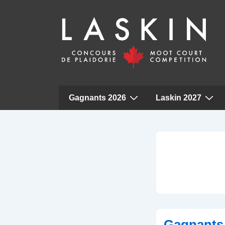
Navigation
Gagnants 2026
Laskin 2027
principale
↓
Passer
au
contenu
principal
Gagnants