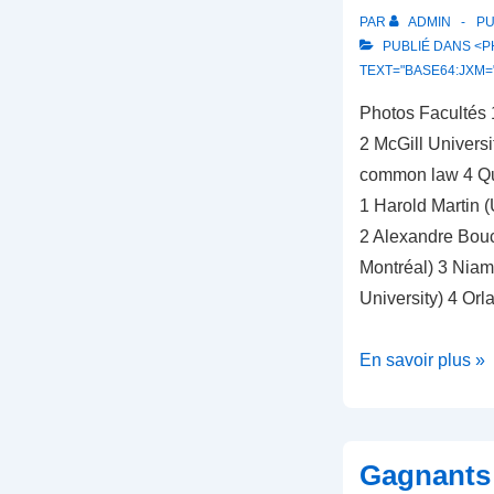
PAR
ADMIN
PU
PUBLIÉ DANS <PH
TEXT="BASE64:JXM=
Photos Facultés 
2 McGill Universi
common law 4 Que
1 Harold Martin 
2 Alexandre Bouc
Montréal) 3 Niam
University) 4 Or
Gagnants
En savoir plus »
2022
Gagnants