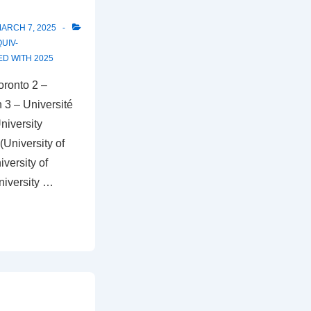
ARCH 7, 2025
UIV-
ED WITH
2025
oronto 2 –
 3 – Université
niversity
(University of
versity of
niversity …