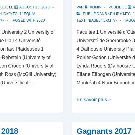
BLIÉ LE
AUGUST 25, 2023
PAR
ADMIN
PUBLIÉ LE
A
 ID="MTC_1" EQUIV-
PUBLIÉ DANS <PH ID="MTC_1"
"/>
TAGGED WITH
2020
TEXT="BASE64:JXM="/>
TAGG
 University 2 University of
Facultés 1 Université d’Otta
e Hall 4 Université
Université de Sherbrooke 3
on law Plaideuses 1
4 Dalhousie University Pla
ebstein (University of
Poirier-Godon (Université 
son Croden (University of
Lynda Rogers (Dalhousie Un
h Ross (McGill University)
Eliane Ellbogen (Universit
(University of …
Montréal) 4 Nour Benouho
Gagnants
En savoir plus »
2019
 2018
Gagnants 2017