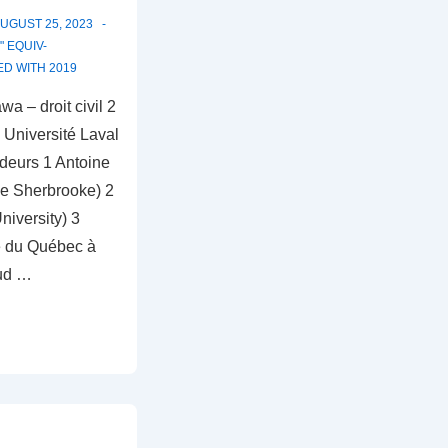
UGUST 25, 2023
 EQUIV-
ED WITH
2019
wa – droit civil 2
 Université Laval
ideurs 1 Antoine
de Sherbrooke) 2
iversity) 3
é du Québec à
ud …