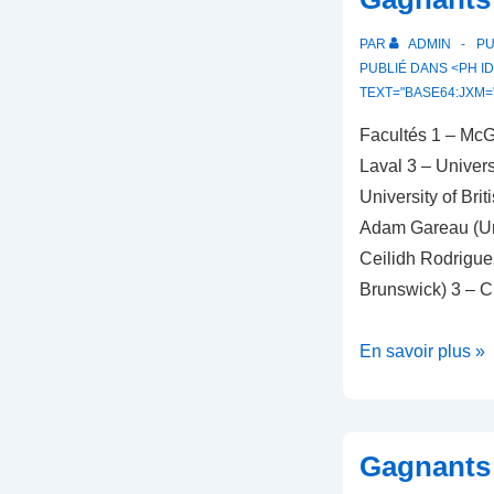
PAR
ADMIN
PU
PUBLIÉ DANS <PH ID
TEXT="BASE64:JXM=
Facultés 1 – McGi
Laval 3 – Univer
University of Bri
Adam Gareau (Uni
Ceilidh Rodrigue
Brunswick) 3 – 
Gagnants
En savoir plus »
2026
Gagnants