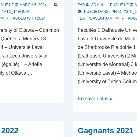
BLIÉ LE
MARCH 5, 2024
PAR
ADMIN
PUBLIÉ LE
A
="MTC_1" EQUIV-
PUBLIÉ DANS <PH ID="MTC_1"
"/>
TAGGED WITH
2024
TEXT="BASE64:JXM="/>
TAGG
versity of Ottawa – Common
Facultés 1 Dalhousie Univer
u Québec à Montréal 3 –
Laval 3 Université de Montr
 4 – Université Laval
de Sherbrooke Plaidoirie 1
ulah Lee (University of
(Dalhousie University) 2 M
(égalité) 1 – Arielle
(Université de Montréal) 3 
sity of Ottawa …
(Université Laval) 4 Micha
(University of British Colum
Gagnants
En savoir plus »
2023
 2022
Gagnants 2021