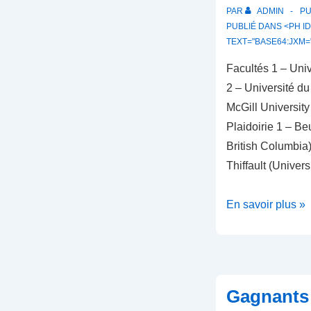
PAR
ADMIN
PU
PUBLIÉ DANS <PH ID
TEXT="BASE64:JXM=
Facultés 1 – Uni
2 – Université d
McGill University
Plaidoirie 1 – Be
British Columbia) 
Thiffault (Univer
Gagnants
En savoir plus »
2024
Gagnants