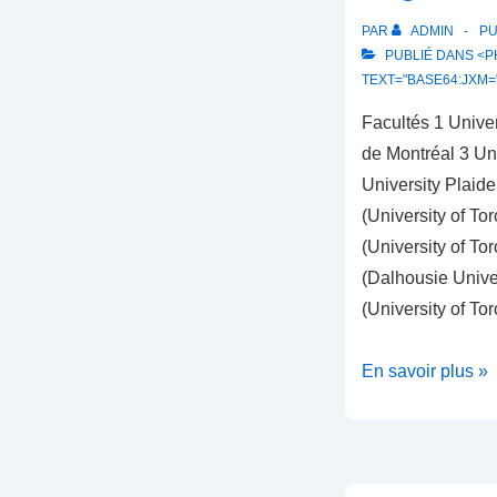
PAR
ADMIN
PU
PUBLIÉ DANS <PH
TEXT="BASE64:JXM=
Facultés 1 Univer
de Montréal 3 Un
University Plaid
(University of To
(University of To
(Dalhousie Unive
(University of T
Gagnants
En savoir plus »
2018