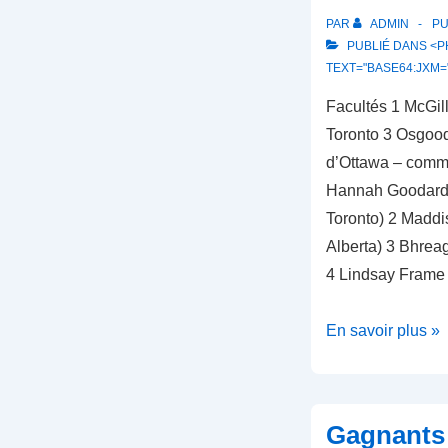
PAR
ADMIN
PU
PUBLIÉ DANS <PH
TEXT="BASE64:JXM=
Facultés 1 McGill
Toronto 3 Osgood
d’Ottawa – comm
Hannah Goodard-R
Toronto) 2 Maddi
Alberta) 3 Bhreag
4 Lindsay Frame 
Gagnants
En savoir plus »
2020
Gagnants