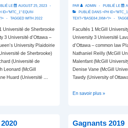
BLIÉ LE
AUGUST 25, 2023
PAR
ADMIN
PUBLIÉ LE
A
 ID="MTC_1" EQUIV-
PUBLIÉ DANS <PH ID="MTC_1"
"/>
TAGGED WITH
2022
TEXT="BASE64:JXM="/>
TAGG
1 Université de Sherbrooke
Facultés 1 McGill Universi
ty 3 Université d’Ottawa –
University 3 Université Lav
en’s University Plaidoirie
d’Ottawa – common law Pla
(Université de Sherbrooke)
Nathaniel Reilly (McGill Uni
hard (Université de
Malenfant (McGill Universit
h Leonard (McGill
Denise Vane (McGill Univer
lane Huard (Université …
Tawdy (University of Ott
Gagnants
En savoir plus »
2021
 2020
Gagnants 2019