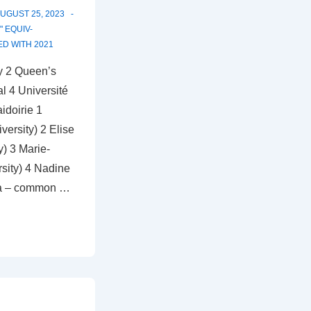
UGUST 25, 2023
 EQUIV-
ED WITH
2021
ty 2 Queen’s
al 4 Université
idoirie 1
versity) 2 Elise
y) 3 Marie-
sity) 4 Nadine
awa – common …