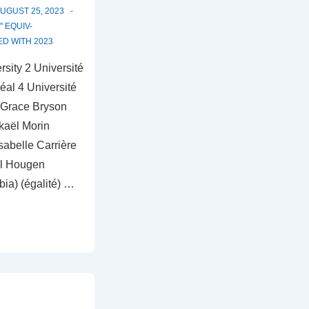
UGUST 25, 2023
 EQUIV-
ED WITH
2023
sity 2 Université
éal 4 Université
 Grace Bryson
ikaël Morin
Isabelle Carrière
el Hougen
bia) (égalité) …