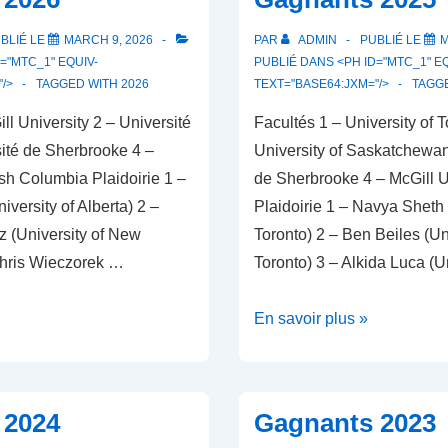
BLIÉ LE
MARCH 9, 2026
PAR
ADMIN
PUBLIÉ LE
M
="MTC_1" EQUIV-
PUBLIÉ DANS <PH ID="MTC_1" EQ
"/>
TAGGED WITH
2026
TEXT="BASE64:JXM="/>
TAGG
ll University 2 – Université
Facultés 1 – University of T
sité de Sherbrooke 4 –
University of Saskatchewan
tish Columbia Plaidoirie 1 –
de Sherbrooke 4 – McGill U
versity of Alberta) 2 –
Plaidoirie 1 – Navya Sheth 
z (University of New
Toronto) 2 – Ben Beiles (Uni
Chris Wieczorek …
Toronto) 3 – Alkida Luca (U
Gagnants
En savoir plus »
2025
 2024
Gagnants 2023