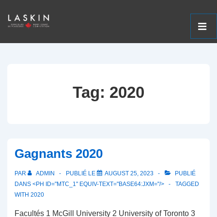
ME
↓
Navigation
Passer
principale
au
Tag:
2020
contenu
principal
Gagnants 2020
PAR
ADMIN
PUBLIÉ LE
AUGUST 25, 2023
PUBLIÉ
DANS <PH ID="MTC_1" EQUIV-TEXT="BASE64:JXM="/>
TAGGED
WITH
2020
Facultés 1 McGill University 2 University of Toronto 3