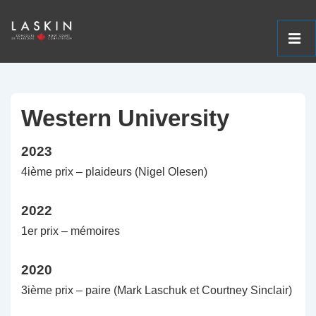
ME
↓
Navigation
Passer
principale
au
Western University
contenu
2023
principal
4ième prix – plaideurs (Nigel Olesen)
2022
1er prix – mémoires
2020
3ième prix – paire (Mark Laschuk et Courtney Sinclair)