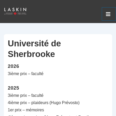
ME
↓
Navigation
Passer
principale
au
Université de
contenu
Sherbrooke
principal
2026
3ième prix – faculté
2025
3ième prix – faculté
4ième prix – plaideurs (Hugo Prévosto)
1er prix – mémoires